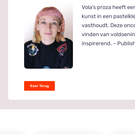
Vola’s proza heeft een
kunst in een pastelkl
vasthoudt. Deze onco
vinden van voldoenin
inspirerend. – Publis
Keer Terug