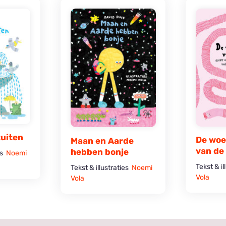
tuiten
De woe
Maan en Aarde
van de
hebben bonje
es
Noemi
Tekst & i
Tekst & illustraties
Noemi
Vola
Vola