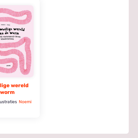
lige wereld
 worm
llustraties
Noemi